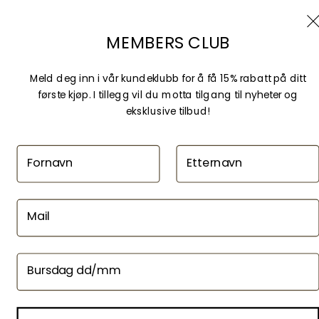
Utsolgt
Selected Oasen
Butikkinformasjon
MEMBERS CLUB
Selected Lagunen
Selected Vestkanten
Meld deg inn i vår kundeklubb for å få 15% rabatt på ditt
Velg
Valgt
SELECTED TELEGRAFEN
første kjøp. I tillegg vil du motta tilgang til nyheter og
Selected Markens gate
Starvhusgaten 4
,
5014 Bergen
,
Norway
eksklusive tilbud!
Fornavn
Etternavn
Utsolgt
Butikkinformasjon
Mail
@ 2026, Femme-Homme.no
Bursdag