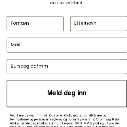
eksklusive tilbud!
Fornavn
Etternavn
@ 2026, Femme-Homme.no
Mail
Bursdag
Meld deg inn
LEVERING
Beregnes i kasse
KLIKK & HENT
Fr
BEKREFT
BEKREFT
VELG
VELG
VELG
VELG
VELG
VELG
VELG
VELG
Ved å melde deg inn i vår Customer Club, godtar du vilkårene og
LAGRE OG FORTSETT
betingelsene og personvernreglene, og du samtykker til at Grønhaug Retail
GI MEG BESKJED
VELG VARIANT
AS kan sende deg markedsføring på e-post, SMS, MMS, post og på sosiale