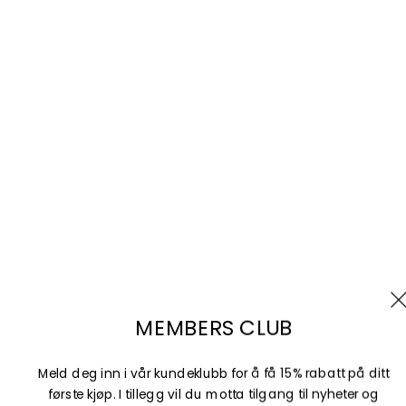
Vilkår for bruk
Angrerett
BUTIKKER
Selected Telegrafen
Selected Mediegården
Selected Sørlandssenteret
Selected Horisont
Selected Oasen
Selected Lagunen
MEMBERS CLUB
Selected Vestkanten
Selected Markens gate
Meld deg inn i vår kundeklubb for å få 15% rabatt på ditt
første kjøp. I tillegg vil du motta tilgang til nyheter og