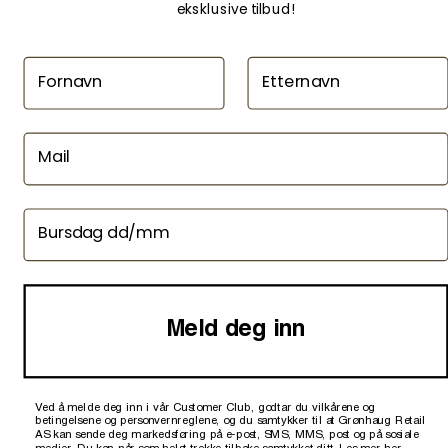
eksklusive tilbud!
Fornavn
Etternavn
@ 2026, Femme-Homme.no
Mail
Bursdag
Meld deg inn
LEVERING
Beregnes i kasse
KLIKK & HENT
Fr
BEKREFT
BEKREFT
VELG
VELG
VELG
VELG
VELG
VELG
VELG
VELG
Ved å melde deg inn i vår Customer Club, godtar du vilkårene og
LAGRE OG FORTSETT
betingelsene og personvernreglene, og du samtykker til at Grønhaug Retail
GI MEG BESKJED
VELG VARIANT
AS kan sende deg markedsføring på e-post, SMS, MMS, post og på sosiale