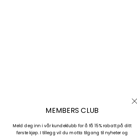
Vilkår for bruk
Angrerett
BUTIKKER
Selected Telegrafen
Selected Mediegården
Selected Sørlandssenteret
Selected Horisont
Selected Oasen
Selected Lagunen
MEMBERS CLUB
Selected Vestkanten
Selected Markens gate
Meld deg inn i vår kundeklubb for å få 15% rabatt på ditt
første kjøp. I tillegg vil du motta tilgang til nyheter og