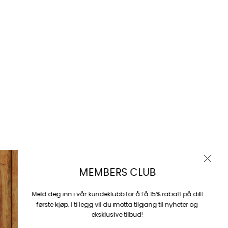
KONTAKT OSS
Vestre Torggate 3, 5015 Bergen
Mail: merethe.gronhaug@bestseller.com
Produktinformasjon:
Våre produkter er produsert av BESTSELLER A/S. Fredskovvej 5, DK-7
Meld d
Brande, www.bestseller.com
først