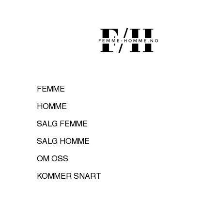
FRI FRAKT OVER 1000 KR
FEMME
Topp forslag
FORSIDE
/
RELAX RICK SKJORTE - BLÅ/ MEDIUM BLUE DENIM
Jeans
FEMME
Topper
HOMME
Skjørt
Jakker & kåber
SALG FEMME
Accessories
SALG HOMME
OM OSS
KOMMER SNART