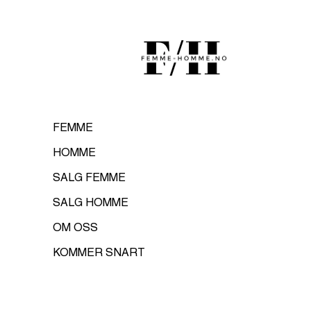
FRI FRAKT OVER 1000 KR
FEMME
Topp forslag
FORSIDE
/
ANRFENRIR T-SHIRT - BLACK ONYX
Jeans
FEMME
Topper
HOMME
Skjørt
Jakker & kåber
SALG FEMME
Accessories
SALG HOMME
OM OSS
KOMMER SNART