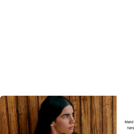
KONTAKT OSS
Vestre Torggate 3, 5015 Bergen
Mail: merethe.gronhaug@bestseller.com
Produktinformasjon:
Våre produkter er produsert av BESTSELLER A/S. Fredskovvej 5, DK-7
Meld 
Brande, www.bestseller.com
førs