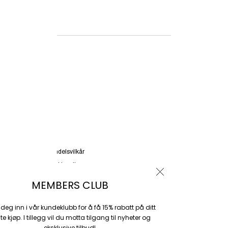
Butikkinforma
SELECTED T
Starvhusgaten 4
Utsolgt
Butikkinforma
HJELP
Handelsvilkår
Cookiepolicy
Personvernregler
MEMBERS CLUB
Customer Club Vilkår
330
Customer Club Sign Up
deg inn i vår kundeklubb for å få 15% rabatt på ditt
te kjøp. I tillegg vil du motta tilgang til nyheter og
Frakt og retur
eksklusive tilbud!