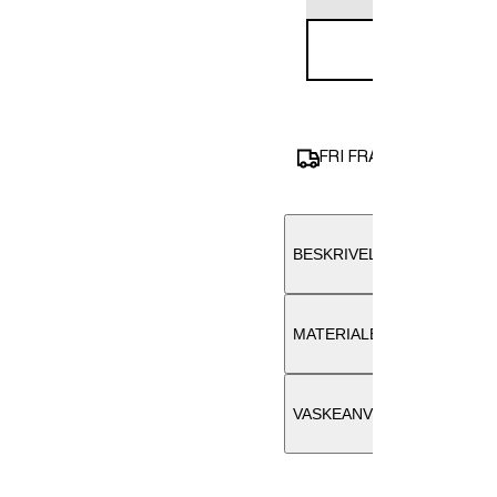
Utsolgt
Butikkinforma
FRI FRAKT OVER 1000 
SELECTED K
Barstølveien 35
,
BESKRIVELSE
Utsolgt
Butikkinforma
MATERIALE
SELECTED L
VASKEANVISNING
Loddefjordveien